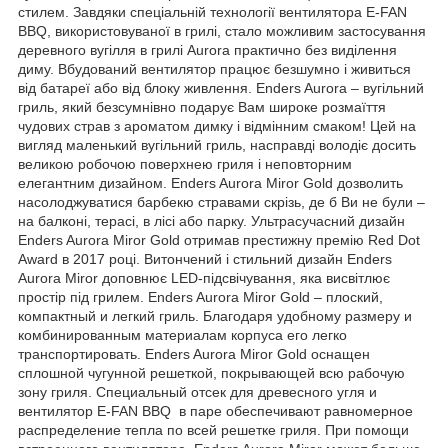
стилем. Завдяки спеціальній технології вентилятора E-FAN
BBQ, використовуваної в грилі, стало можливим застосування
деревного вугілля в грилі Aurora практично без виділення
диму. Вбудований вентилятор працює безшумно і живиться
від батареї або від блоку живлення. Enders Aurora – вугільний
гриль, який безсумнівно подарує Вам широке розмаїття
чудових страв з ароматом димку і відмінним смаком! Цей на
вигляд маленький вугільний гриль, насправді володіє досить
великою робочою поверхнею гриля і неповторним
елегантним дизайном. Enders Aurora Miror Gold дозволить
насолоджуватися барбекю стравами скрізь, де б Ви не були –
на балконі, терасі, в лісі або парку. Ультрасучасний дизайн
Enders Aurora Miror Gold отримав престижну премію Red Dot
Award в 2017 році. Витончений і стильний дизайн Enders
Aurora Miror доповнює LED-підсвічування, яка висвітлює
простір під грилем. Enders Aurora Miror Gold – плоский,
компактный и легкий гриль. Благодаря удобному размеру и
комбинированным материалам корпуса его легко
транспортировать. Enders Aurora Miror Gold оснащен
сплошной чугунной решеткой, покрывающей всю рабочую
зону гриля. Специальный отсек для древесного угля и
вентилятор E-FAN BBQ в паре обеспечивают равномерное
распределение тепла по всей решетке гриля. При помощи