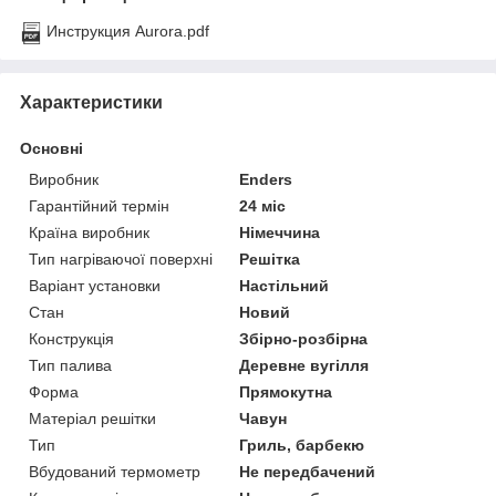
Инструкция Aurora.pdf
Характеристики
Основні
Виробник
Enders
Гарантійний термін
24 міс
Країна виробник
Німеччина
Тип нагріваючої поверхні
Решітка
Варіант установки
Настільний
Стан
Новий
Конструкція
Збірно-розбірна
Тип палива
Деревне вугілля
Форма
Прямокутна
Матеріал решітки
Чавун
Тип
Гриль, барбекю
Вбудований термометр
Не передбачений