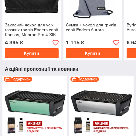
Захисний чохол для усіх
Сумка + чохол для грилів
Вугі
газових грилів Enders серії
серії Enders Aurora
Auro
Kansas, Monroe Pro 4 SIK
Turbo
4 395
1 115
6 6
₴
₴
Купити
Купити
Акційні пропозиції та новинки
Подарунок
Подарунок