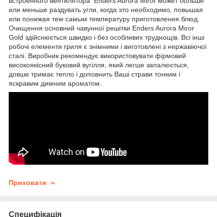
встроенного вентилятора Enders Aurora Miror может больше
или меньше раздувать угли, когда это необходимо, повышая
или понижая тем самым температуру приготовления блюд.
Очищення основний чавунної решітки Enders Aurora Miror
Gold здійснюється швидко і без особливих труднощів. Всі інші
робочі елементи гриля є знімними і виготовлені з нержавіючої
сталі. Виробник рекомендує використовувати фірмовий
високоякісний буковий вугілля, який легше запалюється,
довше тримає тепло і доповнить Ваші страви тонким і
яскравим димним ароматом.
Приховати
Специфікація