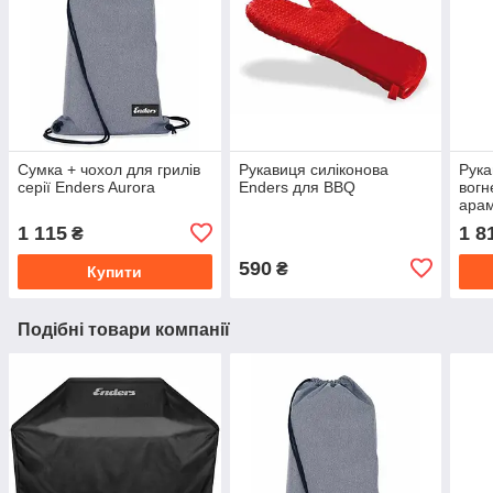
Сумка + чохол для грилів
Рукавиця силіконова
Рука
серії Enders Aurora
Enders для BBQ
вогн
арам
чор
1 115
1 8
₴
590
₴
Купити
Подібні товари компанії