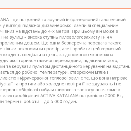
LANA - це потужний та зручний інфрачервоний галогеновий
 у вигляді підвісної дизайнерської лампи зі спеціальним
і вниз на відстань до 4-х метрів. При цьому він може з
і на вулиці – висока ступінь пиловологозахисту IP 44
 проливним дощем. Ще одна безперечна перевага такого
е тільки зекономити простір, але і зробити цей корисний
ки входить спеціальна цепь, за допомогою якої можна
будь-якої горизонтальної перекладини, підвісивши його,
ки та керувати пультом дистанційного керування на відстані.
вається до робочої температури, створюючи м'яке і
вістю інфрачервоної теплової хвилі є те, що вона нагріває
сі дії та протяги або холодне повітря її не здувають і не
рачервоні обігрівачі набули широкого застосування саме в
 в електрообігрівачі ACTIVA KATALANA потужністю 2000 Вт,
й термін її роботи – до 5 000 годин.