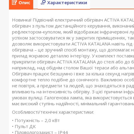
Опис
Характеристики
Новинка! Підвісний електричний обігрівач ACTIVA KATA
обігрівач з пультом дистанційного керування, виконаний
рефлектором-куполом, який відображає інфрачервоні луч
успіхом застосовуватися як у закритих приміщеннях, так 
дозволяє використовувати ACTIVA KATALANA навіть під
обігрівача – це зручний спосіб монтажу, що допомагає н
прилад яскравою деталлю інтер'єру. У комплект постав
прикріпити обігрівач ACTIVA KATALANA до стелі або до 
наприклад, над обіднім столом Вашої тераси або альтан
Обігрівач працює безшумно і вже за кілька секунд нагрі
комфортне тепло подібне до сонячного. Важливою особли
не повітря, а предмети та людей, що знаходяться в радіу
впливають на інтенсивність обігріву. З цієї причини інф
умовах вулиці. Галогенова лампа, яка використовується
має високий ступінь надійності, мінімальний гарантовани
Особливості/технічні характеристики:
• Потужність – 2,0 кВт
• Пульт ДК
• Піловологозахист – IP44