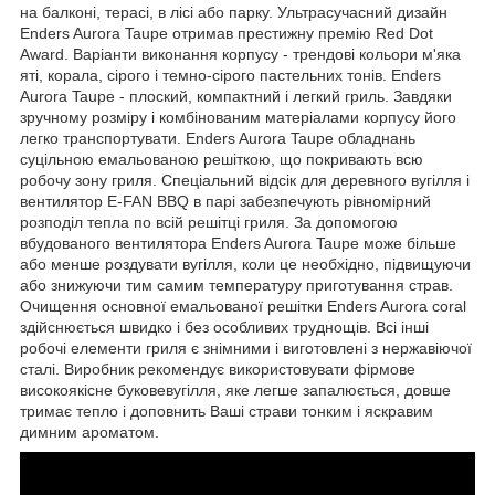
на балконі, терасі, в лісі або парку. Ультрасучасний дизайн
Enders Aurora Taupe отримав престижну премію Red Dot
Award. Варіанти виконання корпусу - трендові кольори м'яка
яті, корала, сірого і темно-сірого пастельних тонів. Enders
Aurora Taupe - плоский, компактний і легкий гриль. Завдяки
зручному розміру і комбінованим матеріалами корпусу його
легко транспортувати. Enders Aurora Taupe обладнань
суцільною емальованою решіткою, що покривають всю
робочу зону гриля. Спеціальний відсік для деревного вугілля і
вентилятор E-FAN BBQ в парі забезпечують рівномірний
розподіл тепла по всій решітці гриля. За допомогою
вбудованого вентилятора Enders Aurora Taupe може більше
або менше роздувати вугілля, коли це необхідно, підвищуючи
або знижуючи тим самим температуру приготування страв.
Очищення основної емальованої решітки Enders Aurora coral
здійснюється швидко і без особливих труднощів. Всі інші
робочі елементи гриля є знімними і виготовлені з нержавіючої
сталі. Виробник рекомендує використовувати фірмове
високоякісне буковевугілля, яке легше запалюється, довше
тримає тепло і доповнить Ваші страви тонким і яскравим
димним ароматом.