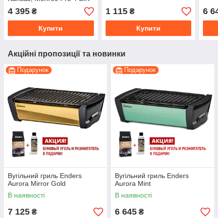
Turbo
4 395
1 115
6 6
₴
₴
Купити
Купити
Акційні пропозиції та новинки
Подарунок
Подарунок
Вугільний гриль Enders
Вугільний гриль Enders
Aurora Mirror Gold
Aurora Mint
В наявності
В наявності
7 125
6 645
₴
₴