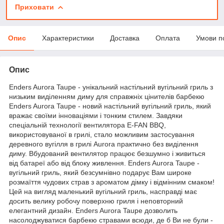
Приховати
Опис
Характеристики
Доставка
Оплата
Умови п
Опис
Enders Aurora Taupe - унікальний настільний вугільний гриль з
низьким виділенням диму для справжніх цінителів барбекю
Enders Aurora Taupe - новий настільний вугільний гриль, який
вражає своїми інноваціями і тонким стилем. Завдяки
спеціальній технології вентилятора E-FAN BBQ,
використовуваної в грилі, стало можливим застосування
деревного вугілля в грилі Aurora практично без виділення
диму. Вбудований вентилятор працює безшумно і живиться
від батареї або від блоку живлення. Enders Aurora Taupe -
вугільний гриль, який безсумнівно подарує Вам широке
розмаїття чудових страв з ароматом дімку і відмінним смаком!
Цей на вигляд маленький вугільний гриль, насправді має
досить велику робочу поверхню гриля і неповторний
елегантний дизайн. Enders Aurora Taupe дозволить
насолоджуватися барбекю стравами всюди, де б Ви не були -