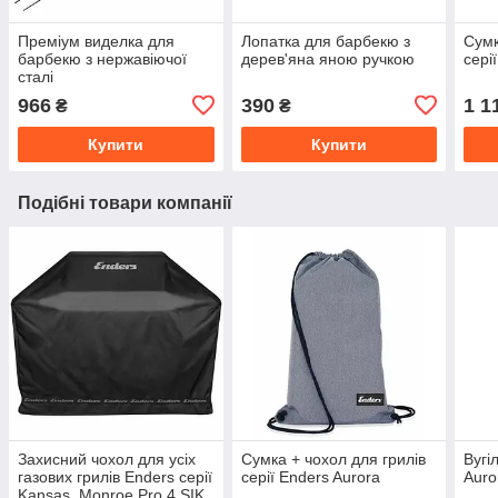
Преміум виделка для
Лопатка для барбекю з
Сумк
барбекю з нержавіючої
дерев'яна яною ручкою
сері
сталі
966
390
1 1
₴
₴
Купити
Купити
Подібні товари компанії
Захисний чохол для усіх
Сумка + чохол для грилів
Вугі
газових грилів Enders серії
серії Enders Aurora
Auro
Kansas, Monroe Pro 4 SIK