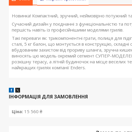
Новинка! Компактний, зручний, неймовірно потужний т
Сучасний дизайн у поєднанні з функціональністю та по
першість навіть із професійнішими моделями грилів.
Такі переваги як: трикомпонентні грати, полиця для піді
сталі, 5 кг балон, що монтується в конструкцію, складні 
вбудованим захистом від прориву шланга, зручна кишеня
виносять цю модель окремий сегмент СУПЕР-МОДЕЛЕЙ с
розкішну терасу, а літній будиночок на місце веселих 
найкращих грилях компанії Enders.
ІНФОРМАЦІЯ ДЛЯ ЗАМОВЛЕННЯ
Ціна:
15 560 ₴