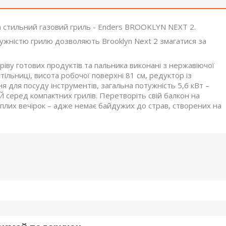
а стильний газовий гриль - Enders BROOKLYN NEXT 2.
тужністю грилю дозволяють Brooklyn Next 2 змагатися за
гріву готових продуктів та пальника виконані з нержавіючої
стільниці, висота робочої поверхні 81 см, редуктор із
 для посуду інструментів, загальна потужність 5,6 кВт –
еред компактних грилів. Перетворіть свій балкон на
теплих вечірок – адже немає байдужих до страв, створених на