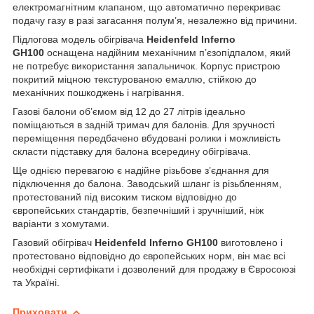
електромагнітним клапаном, що автоматично перекриває
подачу газу в разі загасання полум’я, незалежно від причини.
Підлогова модель обігрівача
Heidenfeld Inferno
GH100
оснащена надійним механічним п’єзопідпалом, який
не потребує використання запальничок. Корпус пристрою
покритий міцною текстурованою емаллю, стійкою до
механічних пошкоджень і нагрівання.
Газові балони об’ємом від 12 до 27 літрів ідеально
поміщаються в задній тримач для балонів. Для зручності
переміщення передбачено вбудовані ролики і можливість
скласти підставку для балона всередину обігрівача.
Ще однією перевагою є надійне різьбове з’єднання для
підключення до балона. Заводський шланг із різьбленням,
протестований під високим тиском відповідно до
європейських стандартів, безпечніший і зручніший, ніж
варіанти з хомутами.
Газовий обігрівач
Heidenfeld Inferno GH100
виготовлено і
протестовано відповідно до європейських норм, він має всі
необхідні сертифікати і дозволений для продажу в Євросоюзі
та Україні.
Приховати