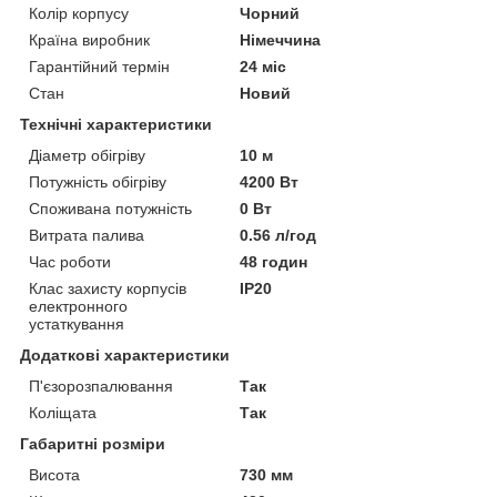
Колір корпусу
Чорний
Країна виробник
Німеччина
Гарантійний термін
24 міс
Стан
Новий
Технічні характеристики
Діаметр обігріву
10 м
Потужність обігріву
4200 Вт
Споживана потужність
0 Вт
Витрата палива
0.56 л/год
Час роботи
48 годин
Клас захисту корпусів
IP20
електронного
устаткування
Додаткові характеристики
П'єзорозпалювання
Так
Коліщата
Так
Габаритні розміри
Висота
730 мм