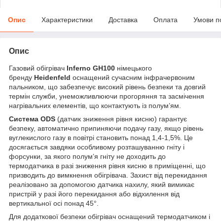
Опис
Характеристики
Доставка
Оплата
Умови п
Опис
Газовий обігрівач
Inferno GH100
німецького
бренду
Heidenfeld
оснащений сучасним інфрачервоним
пальником, що забезпечує високий рівень безпеки та довгий
термін служби, унеможливлюючи прогоряння та засмічення
нагрівальних елементів, що контактують із полум’ям.
Система ODS
(датчик зниження рівня кисню) гарантує
безпеку, автоматично припиняючи подачу газу, якщо рівень
вуглекислого газу в повітрі становить понад 1,4-1,5%. Це
досягається завдяки особливому розташуванню гніту і
форсунки, за якого полум’я гніту не доходить до
термодатчика в разі зниження рівня кисню в приміщенні, що
призводить до вимкнення обігрівача. Захист від перекидання
реалізовано за допомогою датчика нахилу, який вимикає
пристрій у разі його перекидання або відхилення від
вертикальної осі понад 45°.
Для додаткової безпеки обігрівач оснащений термодатчиком і