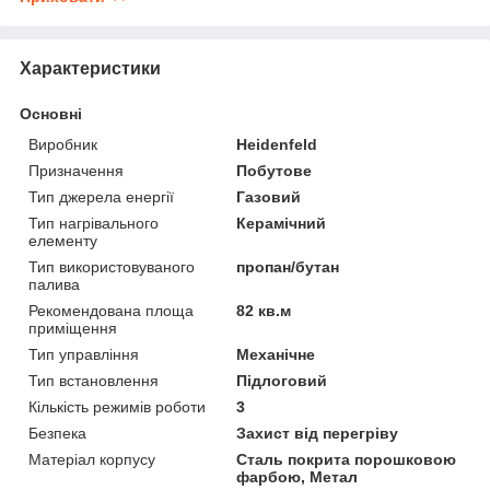
Характеристики
Основні
Виробник
Heidenfeld
Призначення
Побутове
Тип джерела енергії
Газовий
Тип нагрівального
Керамічний
елементу
Тип використовуваного
пропан/бутан
палива
Рекомендована площа
82 кв.м
приміщення
Тип управління
Механічне
Тип встановлення
Підлоговий
Кількість режимів роботи
3
Безпека
Захист від перегріву
Матеріал корпусу
Сталь покрита порошковою
фарбою, Метал