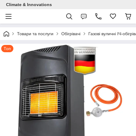
Climate & Innovations
Товари та послуги
Обігрівачі
Газові вуличні ІЧ-обігрів
Топ