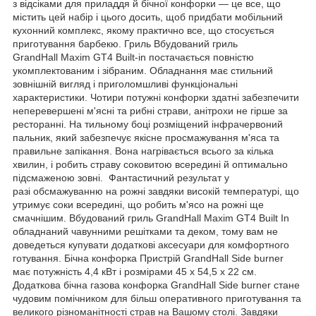
з відсіками для приладдя й бічної конфорки — це все, що
містить цей набір і цього досить, щоб придбати мобільний
кухонний комплекс, якому практично все, що стосується
приготування барбекю. Гриль Вбудований гриль
GrandHall Maxim GT4 Built-in постачається повністю
укомплектованим і зібраним. Обладнання має стильний
зовнішній вигляд і приголомшливі функціональні
характеристики. Чотири потужні конфорки здатні забезпечити
неперевершені м'ясні та рибні страви, анітрохи не гірше за
ресторанні. На тильному боці розміщений інфрачервоний
пальник, який забезпечує якісне просмажування м'яса та
правильне запікання. Вона нагрівається всього за кілька
хвилин, і робить страву соковитою всередині й оптимально
підсмаженою зовні. Фантастичний результат у
разі обсмажуванню на рожні завдяки високій температурі, що
утримує соки всередині, що робить м'ясо на рожні ще
смачнішим. Вбудований гриль GrandHall Maxim GT4 Built In
обладнаний чавунними решітками та деком, тому вам не
доведеться купувати додаткові аксесуари для комфортного
готування. Бічна конфорка Пристрій GrandHall Side burner
має потужність 4,4 кВт і розмірами 45 х 54,5 х 22 см.
Додаткова бічна газова конфорка GrandHall Side burner стане
чудовим помічником для більш оперативного приготування та
великого різноманітності страв на Вашому столі. Завдяки