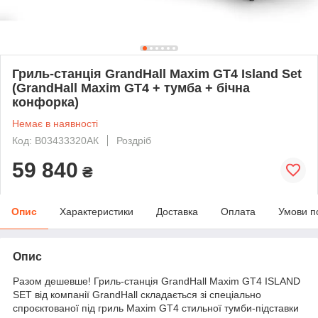
Гриль-станція GrandHall Maxim GT4 Island Set
(GrandHall Maxim GT4 + тумба + бічна
конфорка)
Немає в наявності
Код: В03433320AК
Роздріб
59 840
₴
Опис
Характеристики
Доставка
Оплата
Умови п
Опис
Разом дешевше! Гриль-станція GrandHall Maxim GT4 ISLAND
SET від компанії GrandHall складається зі спеціально
спроєктованої під гриль Maxim GT4 стильної тумби-підставки