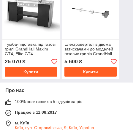
Тумба-підставка під газові
Електровертел із двома
грилі GrandHall Maxim
затискачами до моделей
GT4, Elite GT4
газових грилів GrandHall
Maxim GT4, Premium GT3,
25 070
5 600
₴
₴
Elite GT4
Купити
Купити
Про нас
100% позитивних з 5 відгуків за рік
Працює з 11.08.2017
м. Київ
Київ, вул. Старокиївська, 9, Київ, Україна