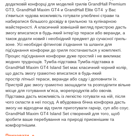
додатковій конфорці для моделей грилів GrandHall Premium
GT3, GrandHall Maxim GT4 и GrandHall Elite GT4 у Вас
з'явиться чудова можливість готувати улюблені страви та
набиратися більшого досвіду в грильною та кулінарною
майстерності. А класичний зовнішній вигляд пристрою дасть
змогу вписатися в будь-який інтер'єр тераси або веранди, а
також додати новий і необхідний предмет до сучасної гриль-
зоне. Усі необхідні фітингові з'єднання та шланги для
під'єднання конфорки до гриля постачаються у комплекті.
Процес під'єднання конфорки дуже простий і не викликає
жодних труднощів. Тумба-підставка Тумба-підставка в
GrandHall Maxim GT4 Island Set має класичний чорний колір,
що дасть змогу грамотно вписатися в будь-який
простір літньої тераси, веранди або саду і доповнити їх.
Пристрій дає змогу грамотно заощадити та розподілити вільне
місце для готування м'яса, морепродуктів або овочів.
Підставка дасть можливість із легкістю готувати на ній, після
чого скласти в неї посуд. А вбудована бічна конфорка дасть
змогу не відходячи від гриля приготувати гарнір, суп або соус.
GrandHall Maxim GT4 Island Set створений для того, щоб
зробити ваше перебування на природі приємнішим та
комфортнішим.
Приховати