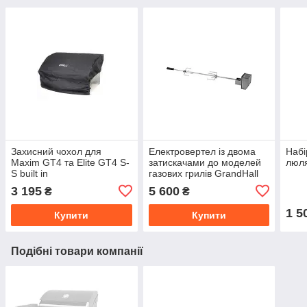
Захисний чохол для
Електровертел із двома
Набі
Maxim GT4 та Elite GT4 S-
затискачами до моделей
люля
S built in
газових грилів GrandHall
Maxim GT4, Premium GT3,
3 195
5 600
₴
₴
Elite GT4
1 5
Купити
Купити
Подібні товари компанії